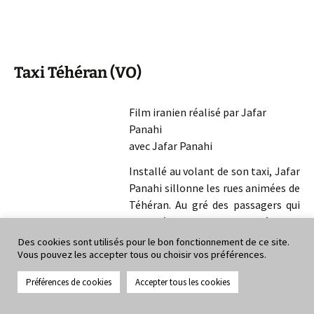
Taxi Téhéran (VO)
Film iranien réalisé par Jafar
Panahi
avec Jafar Panahi
Installé au volant de son taxi, Jafar
Panahi sillonne les rues animées de
Téhéran. Au gré des passagers qui
se succèdent et se confient à lui, le
réalisateur dresse le portrait de la
Des cookies sont utilisés pour le bon fonctionnement de ce site.
société iranienne entre rires et émotion…
Vous pouvez les accepter tous ou choisir vos préférences.
C’est alors qu’il rentrait un soir en taxi que Jafar Panahi
Préférences de cookies
Accepter tous les cookies
remarqua que les gens parlaient plus librement dans le