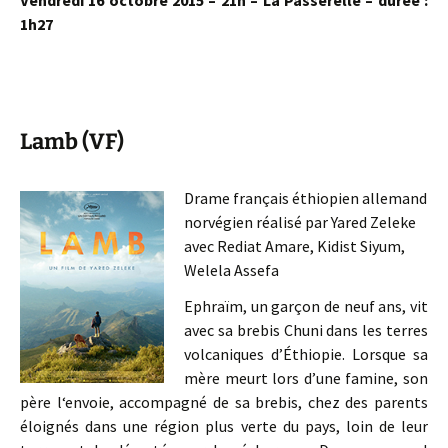
Vendredi 16 octobre 2015 – 21h – La Passerelle – durée :
1h27
Lamb (VF)
Drame français éthiopien allemand
norvégien réalisé par Yared Zeleke
avec Rediat Amare, Kidist Siyum,
Welela Assefa
Ephraïm, un garçon de neuf ans, vit
avec sa brebis Chuni dans les terres
volcaniques d’Éthiopie. Lorsque sa
mère meurt lors d’une famine, son
père l‘envoie, accompagné de sa brebis, chez des parents
éloignés dans une région plus verte du pays, loin de leur