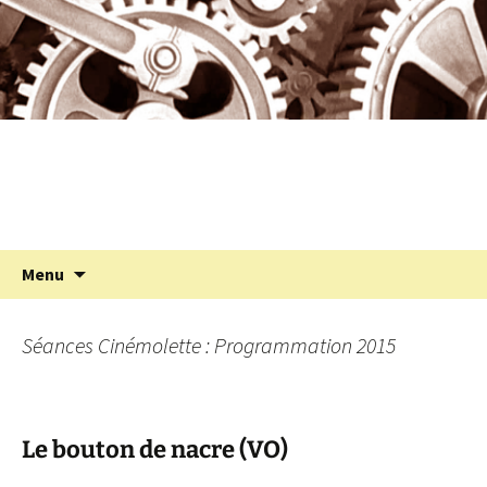
Programmation cinéma à St Julien Molin
Aller
au
Molette
contenu
Cinémolette
Recherc
Menu
Séances Cinémolette : Programmation 2015
Le bouton de nacre (VO)