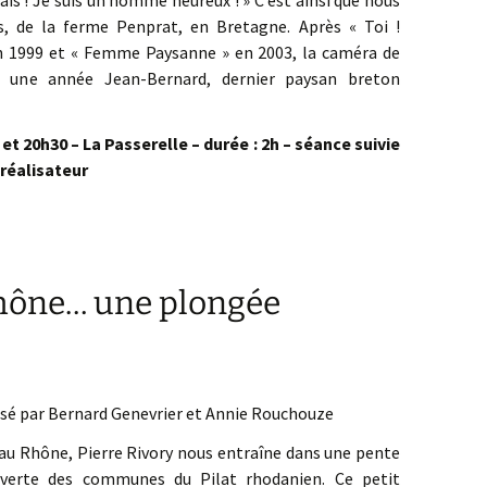
erais ! Je suis un homme heureux ! » C’est ainsi que nous
, de la ferme Penprat, en Bretagne. Après « Toi !
n 1999 et « Femme Paysanne » en 2003, la caméra de
 une année Jean-Bernard, dernier paysan breton
t 20h30 – La Passerelle – durée : 2h – séance suivie
réalisateur
Rhône… une plongée
sé par Bernard Genevrier et Annie Rouchouze
 au Rhône, Pierre Rivory nous entraîne dans une pente
verte des communes du Pilat rhodanien. Ce petit