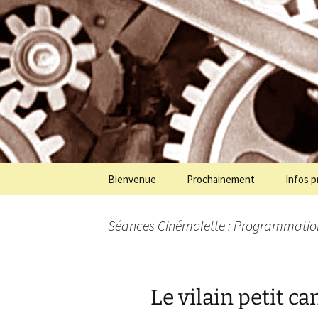
Programmation cinéma à St Jul
Aller
au
contenu
Cinémolet
Bienvenue
Prochainement
Infos p
Séances Cinémolette : Programmatio
Le vilain petit c