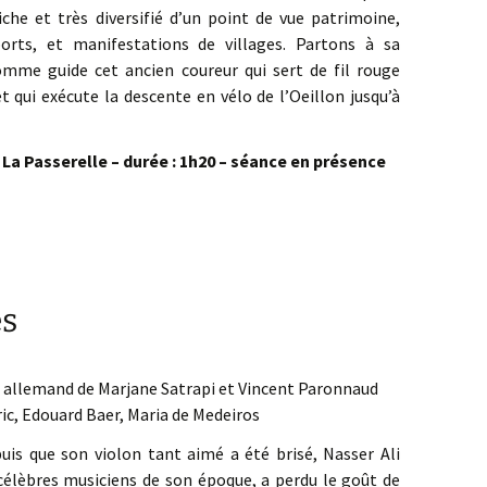
riche et très diversifié d’un point de vue patrimoine,
sports, et manifestations de villages. Partons à sa
omme guide cet ancien coureur qui sert de fil rouge
et qui exécute la descente en vélo de l’Oeillon jusqu’à
La Passerelle – durée : 1h20 – séance en présence
es
e allemand de Marjane Satrapi et Vincent Paronnaud
ic, Edouard Baer, Maria de Medeiros
uis que son violon tant aimé a été brisé, Nasser Ali
célèbres musiciens de son époque, a perdu le goût de