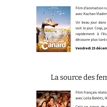
Film d’animation ru
avec Kachan Vladim
Un beau jour dans 
voit le jour. Coqs,
rapidement à l’éca
découvre plus tard 
Vendredi 23 décemb
La source des f
Film français réali
avec Leïla Bekhti, 
Cela se passe de 