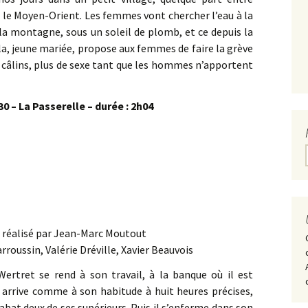
t le Moyen-Orient. Les femmes vont chercher l’eau à la
la montagne, sous un soleil de plomb, et ce depuis la
la, jeune mariée, propose aux femmes de faire la grève
e câlins, plus de sexe tant que les hommes n’apportent
0 – La Passerelle – durée : 2h04
e réalisé par Jean-Marc Moutout
rroussin, Valérie Dréville, Xavier Beauvois
ertret se rend à son travail, à la banque où il est
Il arrive comme à son habitude à huit heures précises,
 abat deux de ses supérieurs. Puis il s’enferme dans son