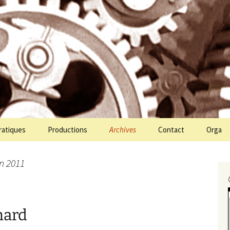
ien Molin Molette
te
ratiques
Productions
Archives
Contact
Orga
n 2011
anard