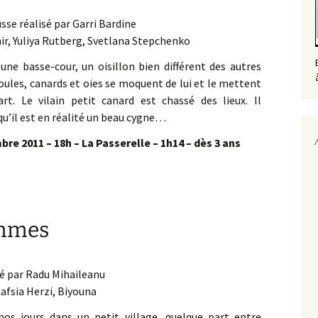
sse réalisé par Garri Bardine
ir, Yuliya Rutberg, Svetlana Stepchenko
une basse-cour, un oisillon bien différent des autres
 poules, canards et oies se moquent de lui et le mettent
rt. Le vilain petit canard est chassé des lieux. Il
qu’il est en réalité un beau cygne…
re 2011 – 18h – La Passerelle – 1h14 – dès 3 ans
emmes
sé par Radu Mihaileanu
Hafsia Herzi, Biyouna
nos jours dans un petit village, quelque part entre