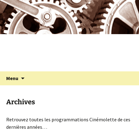
Programmation cinéma à St Julien Molin
Aller
au
Molette
contenu
Cinémolette
Recherc
Menu
Archives
Retrouvez toutes les programmations Cinémolette de ces
dernières années…