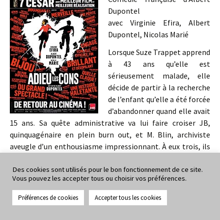
Dupontel
avec Virginie Efira, Albert
Dupontel, Nicolas Marié
Lorsque Suze Trappet apprend
à 43 ans qu’elle est
sérieusement malade, elle
décide de partir à la recherche
de l’enfant qu’elle a été forcée
d’abandonner quand elle avait
15 ans. Sa quête administrative va lui faire croiser JB,
quinquagénaire en plein burn out, et M. Blin, archiviste
aveugle d’un enthousiasme impressionnant. À eux trois, ils
se lancent dans une quête aussi spectaculaire
qu’improbable.
Des cookies sont utilisés pour le bon fonctionnement de ce site.
Vous pouvez les accepter tous ou choisir vos préférences.
Dimanche 30 mai 2021 – 17h30 – La Passerelle – durée :
Préférences de cookies
Accepter tous les cookies
1h27
Nous actionnerons la version avec sous-