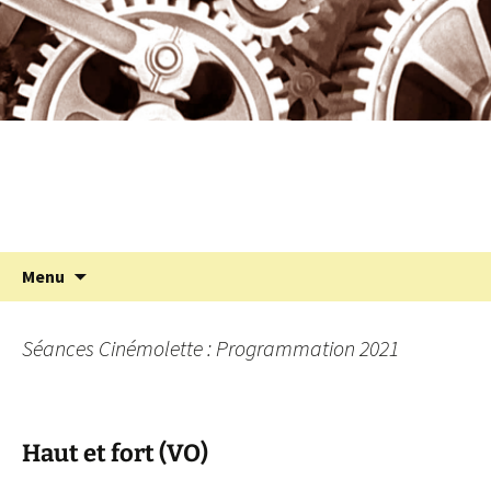
Programmation cinéma à St Julien Molin
Aller
au
Molette
contenu
Cinémolette
Recherc
Menu
Séances Cinémolette : Programmation 2021
Haut et fort (VO)