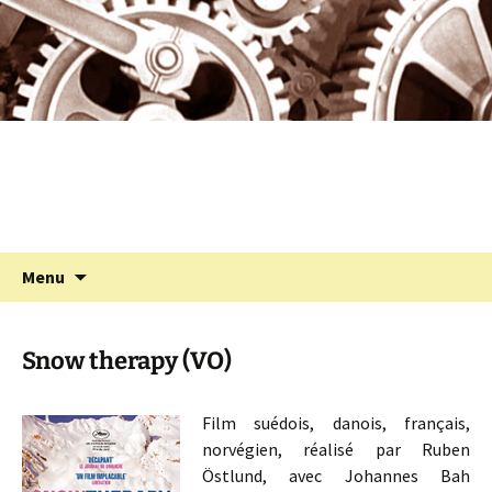
Programmation cinéma à St Julien Molin
Aller
au
Molette
contenu
Cinémolette
Recherc
Menu
Snow therapy (VO)
Film suédois, danois, français,
norvégien, réalisé par Ruben
Östlund, avec Johannes Bah