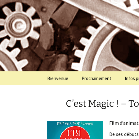
Programmation cinéma à St Jul
Aller
au
contenu
Cinémolet
Bienvenue
Prochainement
Infos p
C’est Magic ! – T
Film d’animat
De ses débuts 