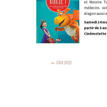
et Messire T
médecins vol
dragon aussi 
Samedi 14 mai
partir de 3 a
Cinémolette
Navigation
←
Old (VO)
des
articles