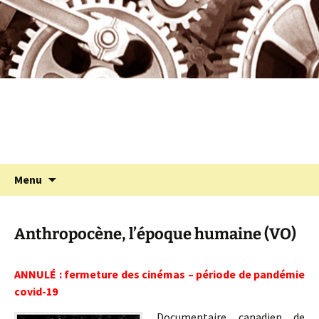
Programmation cinéma à St Julien Molin
Aller
au
Molette
contenu
Cinémolette
Recherc
Menu
Anthropocène, l’époque humaine (VO)
ANNULÉ : fermeture des cinémas – période de pandémie
covid-19
Documentaire canadien de