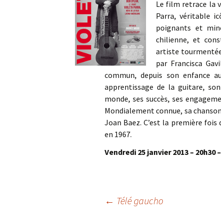
Le film retrace la 
Parra, véritable i
poignants et miné
chilienne, et cons
artiste tourmenté
par Francisca Gav
commun, depuis son enfance aux
apprentissage de la guitare, so
monde, ses succès, ses engagement
Mondialement connue, sa chanson « 
Joan Baez. C’est la première fois 
en 1967.
Vendredi 25 janvier 2013 – 20h30 –
Navigation
←
Télé gaucho