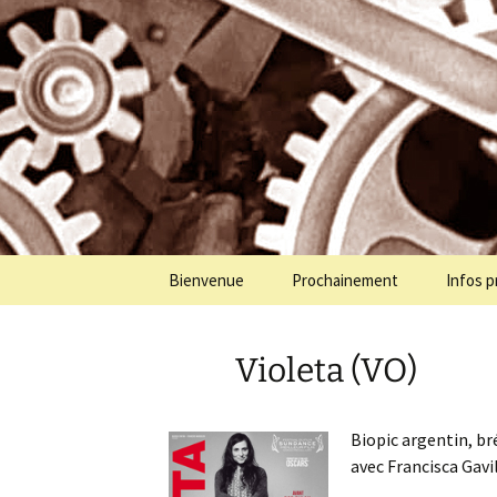
Programmation cinéma à St Jul
Aller
au
contenu
Cinémolet
Bienvenue
Prochainement
Infos p
Violeta (VO)
Biopic argentin, br
avec Francisca Gav