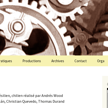
ien Molin Molette
te
ratiques
Productions
Archives
Contact
Orga
ésilien, chilien réalisé par Andrés Wood
ilán, Christian Quevedo, Thomas Durand