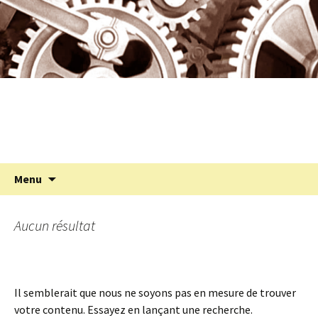
Programmation cinéma à St Julien Molin
Aller
au
Molette
contenu
Cinémolette
Recherc
Menu
Aucun résultat
Il semblerait que nous ne soyons pas en mesure de trouver
votre contenu. Essayez en lançant une recherche.