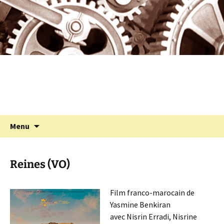
Programmation cinéma à St Julien Molin
Aller
au
Molette
contenu
Cinémolette
Recherc
Menu
Reines (VO)
Film franco-marocain de
Yasmine Benkiran
avec Nisrin Erradi, Nisrine