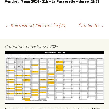
Vendredi 7 juin 2024 – 21h – La Passerelle – durée : 1h23
Navigation
←
Knit’s island, l’île sans fin (VO)
État limite
→
des
articles
Calendrier prévisionnel 2026