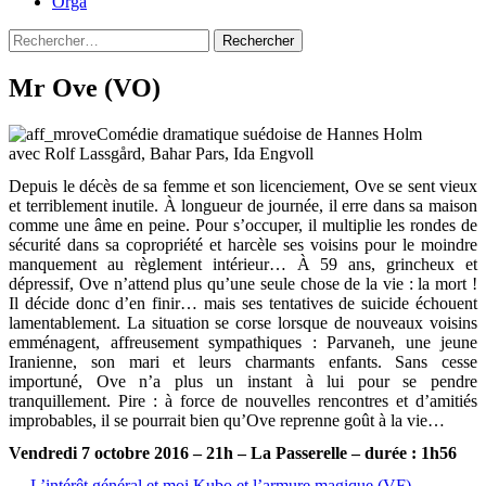
Orga
Rechercher :
Mr Ove (VO)
Comédie dramatique suédoise de Hannes Holm
avec Rolf Lassgård, Bahar Pars, Ida Engvoll
Depuis le décès de sa femme et son licenciement, Ove se sent vieux
et terriblement inutile. À longueur de journée, il erre dans sa maison
comme une âme en peine. Pour s’occuper, il multiplie les rondes de
sécurité dans sa copropriété et harcèle ses voisins pour le moindre
manquement au règlement intérieur… À 59 ans, grincheux et
dépressif, Ove n’attend plus qu’une seule chose de la vie : la mort !
Il décide donc d’en finir… mais ses tentatives de suicide échouent
lamentablement. La situation se corse lorsque de nouveaux voisins
emménagent, affreusement sympathiques : Parvaneh, une jeune
Iranienne, son mari et leurs charmants enfants. Sans cesse
importuné, Ove n’a plus un instant à lui pour se pendre
tranquillement. Pire : à force de nouvelles rencontres et d’amitiés
improbables, il se pourrait bien qu’Ove reprenne goût à la vie…
Vendredi 7 octobre 2016 – 21h – La Passerelle – durée : 1h56
←
L’intérêt général et moi
Kubo et l’armure magique (VF)
→