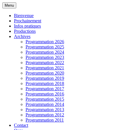
Aller
Menu
au
Programmation cinéma à St Julien Molin
Cinémolette
contenu
Bienvenue
Molette
Prochainement
Infos pratiques
Productions
Archives
Programmation 2026
Programmation 2025
Programmation 2024
Programmation 2023
Programmation 2022
Programmation 2021
Programmation 2020
Programmation 2019
Programmation 2018
Programmation 2017
Programmation 2016
Programmation 2015
Programmation 2014
Programmation 2013
Programmation 2012
Programmation 2011
Contact