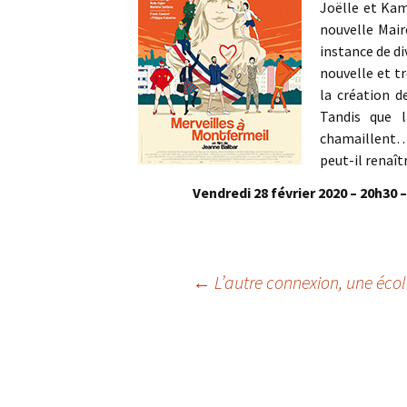
Joëlle et Kam
nouvelle Mair
instance de di
nouvelle et tr
la création d
Tandis que l
chamaillent… 
peut-il renaît
Vendredi 28 février 2020 – 20h30 –
Navigation
←
L’autre connexion, une éco
des
articles