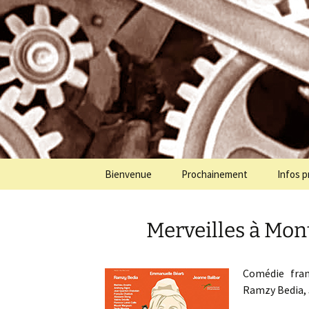
Programmation cinéma à St Jul
Aller
au
contenu
Cinémolet
Bienvenue
Prochainement
Infos p
Merveilles à Mon
Comédie fran
Ramzy Bedia, 