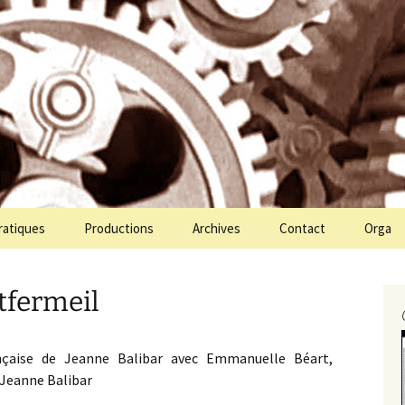
ien Molin Molette
te
ratiques
Productions
Archives
Contact
Orga
tfermeil
çaise de Jeanne Balibar avec Emmanuelle Béart,
Jeanne Balibar