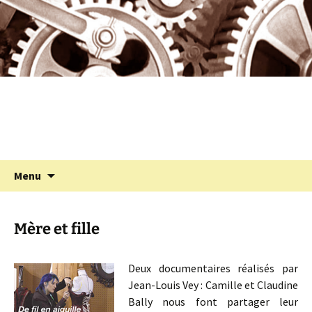
Programmation cinéma à St Julien Molin
Aller
au
Molette
contenu
Cinémolette
Recherc
Menu
Mère et fille
Deux documentaires réalisés par
Jean-Louis Vey : Camille et Claudine
Bally nous font partager leur