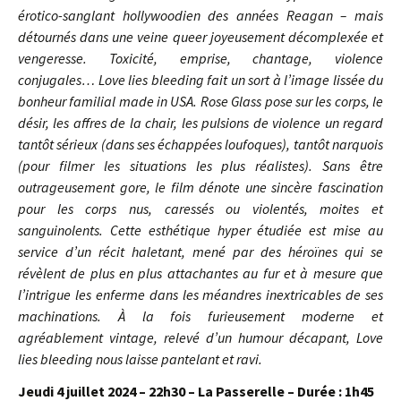
érotico-sanglant hollywoodien des années Reagan – mais
détournés dans une veine queer joyeusement décomplexée et
vengeresse. Toxicité, emprise, chantage, violence
conjugales… Love lies bleeding fait un sort à l’image lissée du
bonheur familial made in USA. Rose Glass pose sur les corps, le
désir, les affres de la chair, les pulsions de violence un regard
tantôt sérieux (dans ses échappées loufoques), tantôt narquois
(pour filmer les situations les plus réalistes). Sans être
outrageusement gore, le film dénote une sincère fascination
pour les corps nus, caressés ou violentés, moites et
sanguinolents. Cette esthétique hyper étudiée est mise au
service d’un récit haletant, mené par des héroïnes qui se
révèlent de plus en plus attachantes au fur et à mesure que
l’intrigue les enferme dans les méandres inextricables de ses
machinations. À la fois furieusement moderne et
agréablement vintage, relevé d’un humour décapant, Love
lies bleeding nous laisse pantelant et ravi.
Jeudi 4 juillet 2024 – 22h30
– La Passerelle – Durée : 1h45