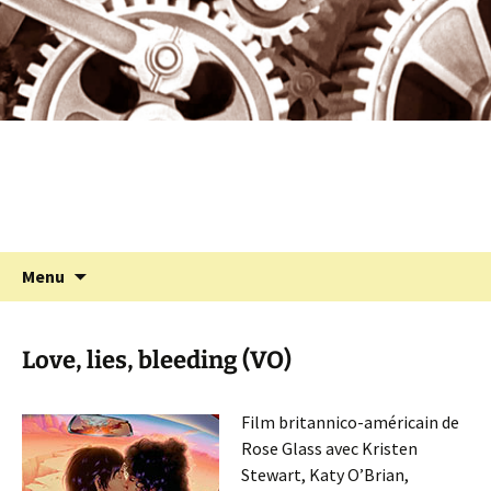
Programmation cinéma à St Julien Molin
Aller
au
Molette
contenu
Cinémolette
Recherc
Menu
Love, lies, bleeding (VO)
Film britannico-américain de
Rose Glass avec Kristen
Stewart, Katy O’Brian,