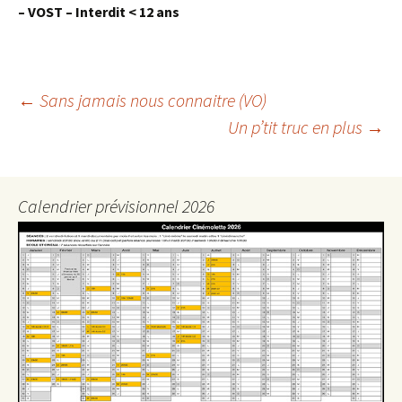
– VOST – Interdit < 12 ans
Navigation
←
Sans jamais nous connaitre (VO)
Un p’tit truc en plus
→
des
articles
Calendrier prévisionnel 2026