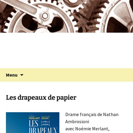
Programmation cinéma à St Julien Molin
Aller
au
Molette
contenu
Cinémolette
Recherc
Menu
Les drapeaux de papier
Drame français de Nathan
Ambrosioni
avec Noémie Merlant,