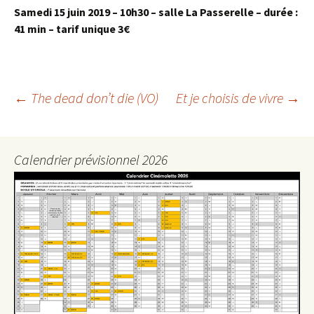
Samedi 15 juin 2019 – 10h30 – salle La Passerelle – durée :
41 min – tarif unique 3€
Navigation
←
The dead don’t die (VO)
Et je choisis de vivre
→
des
articles
Calendrier prévisionnel 2026