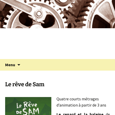
Programmation cinéma à St Julien Molin
Aller
au
Molette
contenu
Cinémolette
Recherc
Menu
Le rêve de Sam
Quatre courts métrages
d’animation à partir de 3 ans
Le renard et la baleine
de