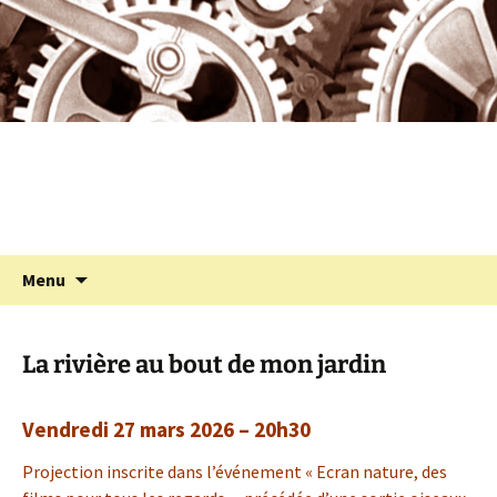
Programmation cinéma à St Julien Molin
Aller
au
Molette
contenu
Cinémolette
Recherc
Menu
La rivière au bout de mon jardin
Vendredi 27 mars 2026 – 20h30
Projection inscrite dans l’événement « Ecran nature, des