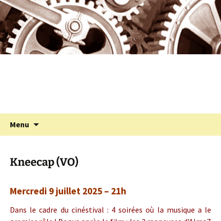
Programmation cinéma à St Julien Molin
Aller
au
Molette
contenu
Cinémolette
Recherc
Menu
Kneecap (VO)
Mercredi 9 juillet 2025 – 21h
Dans le cadre du cinéstival : 4 soirées où la musique a le