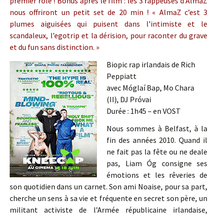
premier rôle ! Bonus après le film : les 3 rappeuses d’AlmaZ
nous offriront un petit set de 20 min ! « AlmaZ c’est 3
plumes aiguisées qui puisent dans l’intimiste et le
scandaleux, l’egotrip et la dérision, pour raconter du grave
et du fun sans distinction. »
Biopic rap irlandais de Rich
Peppiatt
avec Móglaí Bap, Mo Chara
(II), DJ Próvai
Durée : 1h45 – en VOST
Nous sommes à Belfast, à la
fin des années 2010. Quand il
ne fait pas la fête ou ne deale
pas, Liam Óg consigne ses
émotions et les rêveries de
son quotidien dans un carnet. Son ami Noaise, pour sa part,
cherche un sens à sa vie et fréquente en secret son père, un
militant activiste de l’Armée républicaine irlandaise,