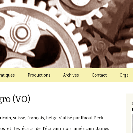
ien Molin Molette
te
ratiques
Productions
Archives
Contact
Orga
gro (VO)
ain, suisse, français, belge réalisé par Raoul Peck
os et les écrits de l’écrivain noir américain James