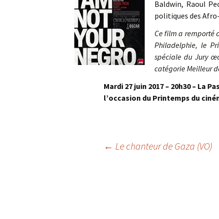
Baldwin, Raoul Pec
politiques des Afro
Ce film a remporté 
Philadelphie, le Pr
spéciale du Jury œ
catégorie Meilleur 
Mardi 27 juin 2017 – 20h30 – La Pa
l’occasion du Printemps du ciném
Navigation
←
Le chanteur de Gaza (VO)
des
articles