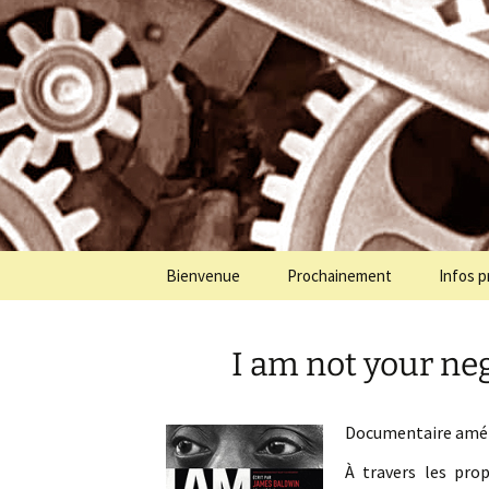
Programmation cinéma à St Jul
Aller
au
contenu
Cinémolet
Bienvenue
Prochainement
Infos p
I am not your ne
Documentaire améric
À travers les prop