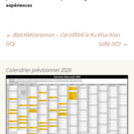
expériences
Navigation
←
BlacKkKlansman – J’ai infiltré le Ku Klux Klan
(VO)
Sofia (VO)
→
des
articles
Calendrier prévisionnel 2026