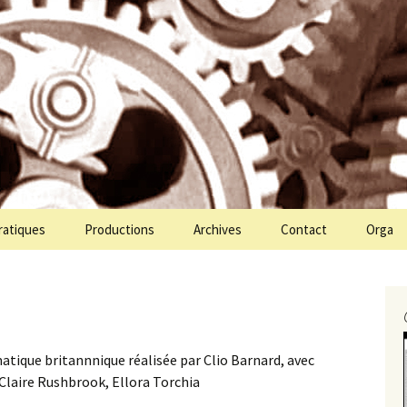
ien Molin Molette
te
ratiques
Productions
Archives
Contact
Orga
tique britannnique réalisée par Clio Barnard, avec
 Claire Rushbrook, Ellora Torchia