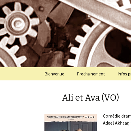
Programmation cinéma à St Jul
Aller
au
contenu
Cinémolet
Bienvenue
Prochainement
Infos p
Ali et Ava (VO)
Comédie drama
Adeel Akhtar,