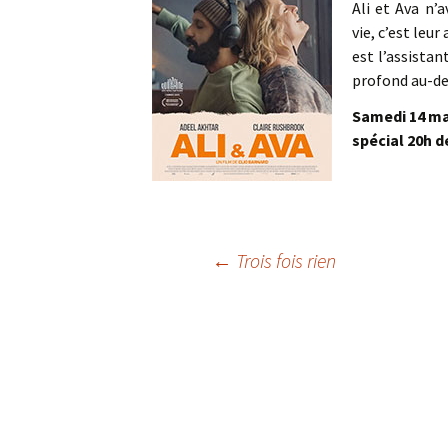
Ali et Ava n’
vie, c’est leu
est l’assistant
profond au-del
Samedi 14 mai
spécial 20h d
Navigation
←
Trois fois rien
des
articles