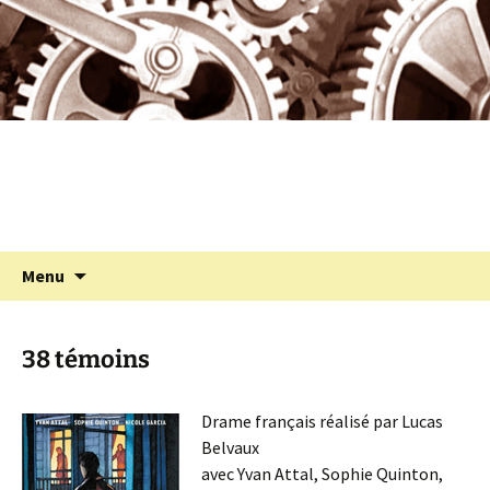
Programmation cinéma à St Julien Molin
Aller
au
Molette
contenu
Cinémolette
Recherc
Menu
38 témoins
Drame français réalisé par Lucas
Belvaux
avec Yvan Attal, Sophie Quinton,